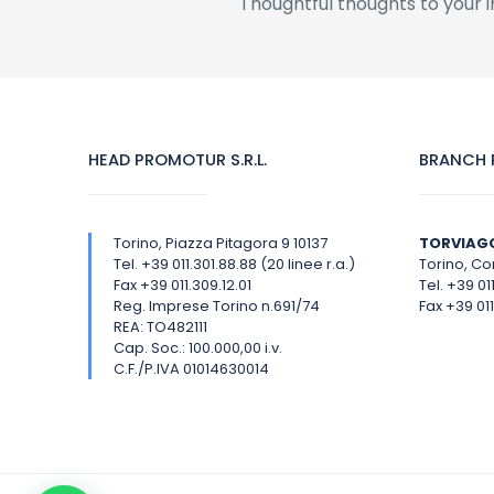
Thoughtful thoughts to your 
HEAD PROMOTUR S.R.L.
BRANCH P
Torino, Piazza Pitagora 9 10137
TORVIAG
Tel. +39 011.301.88.88 (20 linee r.a.)
Torino, Cor
Fax +39 011.309.12.01
Tel. +39 01
Reg. Imprese Torino n.691/74
Fax +39 011
REA: TO482111
Cap. Soc.: 100.000,00 i.v.
C.F./P.IVA 01014630014