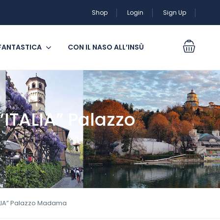
Shop
Login
Sign Up
 FANTASTICA
CON IL NASO ALL’INSÙ
’ITALIA” Palazzo
TALIA” Palazzo Madama