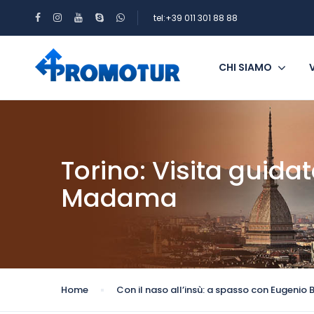
tel:+39 011 301 88 88
CHI SIAMO
Torino: Visita guid
Madama
Home
Con il naso all’insù: a spasso con Eugenio B