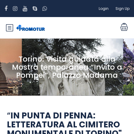
Login
Sign Up
Torino: Visita guidata alla
Mostra temporanea “Invito a
Pompei”, Palazzo Madama
“
IN PUNTA DI PENNA:
LETTERATURA AL CIMITERO
MONUMENTALE DI TORINO"