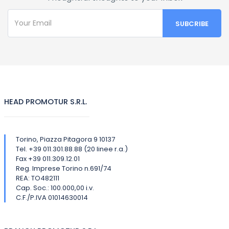
HEAD PROMOTUR S.R.L.
Torino, Piazza Pitagora 9 10137
Tel. +39 011.301.88.88 (20 linee r.a.)
Fax +39 011.309.12.01
Reg. Imprese Torino n.691/74
REA: TO482111
Cap. Soc.: 100.000,00 i.v.
C.F./P.IVA 01014630014