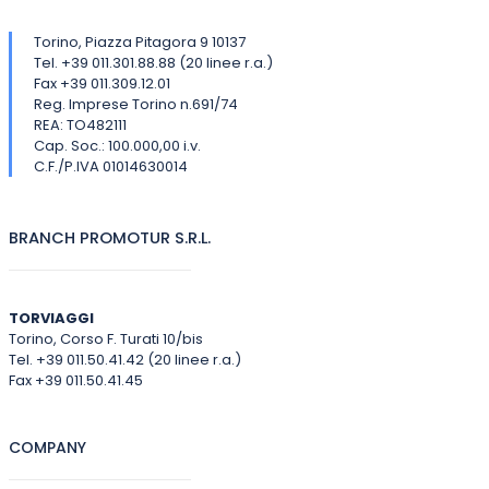
Torino, Piazza Pitagora 9 10137
Tel. +39 011.301.88.88 (20 linee r.a.)
Fax +39 011.309.12.01
Reg. Imprese Torino n.691/74
REA: TO482111
Cap. Soc.: 100.000,00 i.v.
C.F./P.IVA 01014630014
BRANCH PROMOTUR S.R.L.
TORVIAGGI
Torino, Corso F. Turati 10/bis
Tel. +39 011.50.41.42 (20 linee r.a.)
Fax +39 011.50.41.45
COMPANY