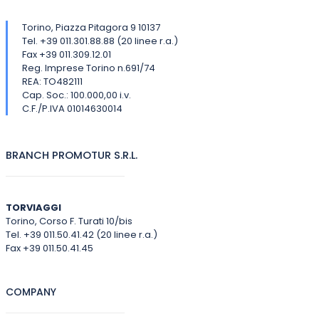
Torino, Piazza Pitagora 9 10137
Tel. +39 011.301.88.88 (20 linee r.a.)
Fax +39 011.309.12.01
Reg. Imprese Torino n.691/74
REA: TO482111
Cap. Soc.: 100.000,00 i.v.
C.F./P.IVA 01014630014
BRANCH PROMOTUR S.R.L.
TORVIAGGI
Torino, Corso F. Turati 10/bis
Tel. +39 011.50.41.42 (20 linee r.a.)
Fax +39 011.50.41.45
COMPANY