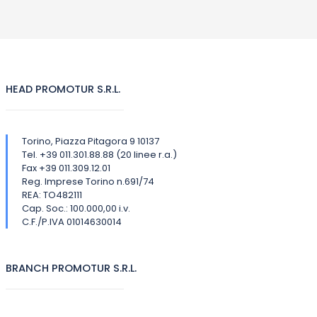
HEAD PROMOTUR S.R.L.
Torino, Piazza Pitagora 9 10137
Tel. +39 011.301.88.88 (20 linee r.a.)
Fax +39 011.309.12.01
Reg. Imprese Torino n.691/74
REA: TO482111
Cap. Soc.: 100.000,00 i.v.
C.F./P.IVA 01014630014
BRANCH PROMOTUR S.R.L.